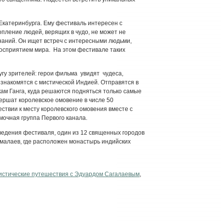
 Екатеринбурга. Ему фестиваль интересен с
опление людей, верящих в чудо, не может не
наний. Он ищет встреч с интересными людьми,
сприятием мира. На этом фестивале таких
гу зрителей: герои фильма увидят чудеса,
ознакомятся с мистической Индией. Отправятся в
кам Ганга, куда решаются подняться только самые
вершат королевское омовение в числе 50
ствии к месту королевского омовения вместе с
мочная группа Первого канала.
ведения фестиваля, один из 12 священных городов
Гималаев, где расположен монастырь индийских
истические путешествия с Эдуардом Сагалаевым
,