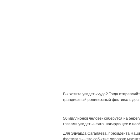
Вы хотите увидеть чудо? Тогда отправляй
грандиозный религиозный фестиваль деся
50 миллионов человек соберутся на берегу
глазами увидеть нечто шокирующее и не
Для Эдуарда Сагалаева, президента Нац
фестиваль – это событие мирового масшта