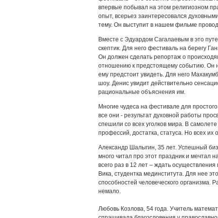
впервые побывал на этом религиозном пр
опыт, всерьез заинтересовался духовными
тему. Он выступит в нашем фильме прово
Вместе с Эдуардом Сагалаевым в это путе
скептик. Для него фестиваль на берегу Ган
Он должен сделать репортаж о происходя
отношению к предстоящему событию. Он не
ему предстоит увидеть. Для него Махаку
шоу. Денис увидит действительно сенсаци
рациональные объяснения им.
Многие чудеса на фестивале для простог
все они - результат духовной работы прос
спешили со всех уголков мира. В самолет
профессий, достатка, статуса. Но всех их 
Александр Шалыгин, 35 лет. Успешный биз
много читал про этот праздник и мечтал н
всего раз в 12 лет – ждать осуществления
Вика, студентка мединститута. Для нее э
способностей человеческого организма. Ра
немало.
Любовь Козлова, 54 года. Учитель матема
спрашивала благословения у православно