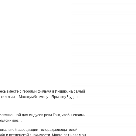
тесь вместе с героями фильма в Индию, на самый
тилетия – Махакумбхамелу - Ярмарку Чудес.
 священной для индусов реки Ганг, чтобы своими
объяснимое…
иональной ассоциации телерадиовещателей,
ба и вселенской значимости. Много лет назад он