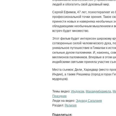
людей и обогатить свой духовный мир.
Сергей Ефимов, 47 лет, психотерапевт из
профессиональной точки зрения. Такое ск
принести новых и наверняка необычных з
обладающими необычным мышлением и во
встреч будет множество.
Этот фильм будет интересен широкому кру
сотворенные силой человеческого духа, п
уникальное путешествие в Гималаи к исто
сильные духом паломники. И, наконец, со
миллионов паломников. Впервые в этом ше
индийскими святыми приняла участие съе
Места съемок: Дели, Харидвар (место про
Индии), а также Ришикеш (город в горах 
мудрецов).
Темы видео:
Индуизм
,
Махакумбхамела
,
М
Праздник
Люди на видео:
Эдуард Сагалаев
Раздел:
Религия
Поделиться: