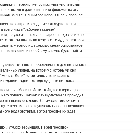
азднике и пережил непостижимый мистический
 практиками и даже снял цикл фильмов на эту
дником, объясняющим все непонятное и спорное.
шествие отправился Денис. Он журналист. И
га всего лишь "рабочее задание".
щем, но уже изначально настроен недоверчиво по
 готов принимать на веру все те чудеса, которые
мбхамела – всего лишь хорошо срежиссированное
онные явления и порой ему сложно будет найти
о путешественника необъяснимы, а для паломников
ветленных людей, на встречу с которыми они
е "Москва-Дели" встретились люди разных
объединяет одно – жажда чуда. Но не только.
несмен из Москвы. Летит в Индию впервые, но
а него попасть. Так как Махакумбхамела проходит
 мечты пришлось долго. С ним едет его супруга
то путешествие - еще и уникальный опыт познания
зного рода экстрима в этой поездке их ждет
тики. Глубоко верующая. Перед поездкой
го священника. Надеется встретить уникальных