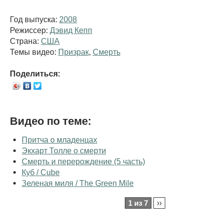
Год выпуска:
2008
Режиссер:
Дэвид Кепп
Страна:
США
Темы видео:
Призрак
,
Смерть
Поделиться:
Видео по теме:
Притча о младенцах
Экхарт Толле о смерти
Смерть и перерождение (5 часть)
Куб / Cube
Зеленая миля / The Green Mile
1 из 7
››