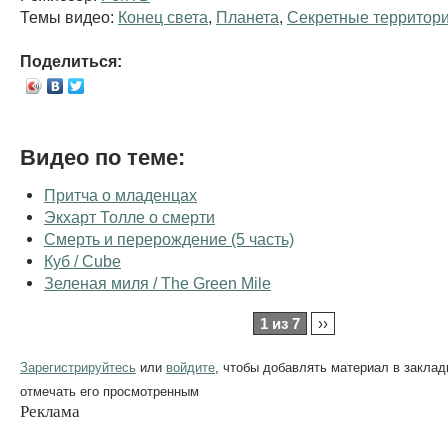
Темы видео:
Конец света
,
Планета
,
Секретные территор
Поделиться:
Видео по теме:
Притча о младенцах
Экхарт Толле о смерти
Смерть и перерождение (5 часть)
Куб / Cube
Зеленая миля / The Green Mile
1 из 7
››
Зарегистрируйтесь
или
войдите
, чтобы добавлять материал в заклад
отмечать его просмотренным
Реклама