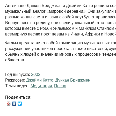
Англичане Данкен Бриджмэн и Джейми Кэтто решили со
музыкальный аналог «мировой деревни». Они закупили 
разные концы света и, взяв с собой ноутбук, отправились
Вернувшись на родину, они свели уникальный этно-поп а
котором вместе с Робби Уильямсом и Майклом Стайпом 
всемирную песню поют певцы из Индии, Африки и Новой
Фильм представляет собой компиляцию музыкальных ко
рассуждений участников проекта, а также писателей, ху
обычных людей о значении мировых процессов и тенден
общества.
Год выпуска:
2002
Режиссер:
Джейми Катто
,
Дункан Бриджмен
Темы видео:
Медитация
,
Песня
Поделиться: