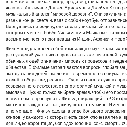
в нем живешь, не как актер, продавец, финансист и т.д., а
человек. Англичане Данкен Бриджмэн и Джейми Кэтто р
музыкальный аналог "мировой деревни". Они закупили 
разные концы света и, взяв с собой ноутбук, отправились
Вернувшись на родину, они свели уникальный этно-поп а
котором вместе с Робби Уильямсом и Майклом Стайпом 
всемирную песню поют певцы из Индии, Африки и Новой
Фильм представляет собой компиляцию музыкальных ко
рассуждений участников проекта, а также писателей, ху
обычных людей о значении мировых процессов и тенден
общества. В фильме затрагиваются вопросы глобализац
эксплуатации детей, экологии, современного социума, 
людей в обществе, религии... Одно из самых лучших пр
современного искусства с неповторимой музыкой и му
мыслями. Нужно только выбрать время, чтобы его просм
внимательно прослушать. Фильм, стирающий эго! Это ф
мир и про каждого из нас, живущих в этом мире. Именно 
и не меньше... Фильм сделан в виде большого видеоклип
клипов, у каждого из которых есть своя ключевая тема: в
деньги, конфронтация, бог, вдохновение, секс, смерть, сч