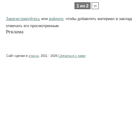
1 из 2
››
Зарегистрируйтесь
или
войдите
, чтобы добавлять материал в заклад
отмечать его просмотренным
Реклама
Сайт сделан в
znai.su
. 2011 - 2026
Связаться с нами