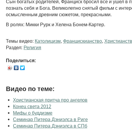
Сын богатых родителей, Франциск бросил все и ушел в 
познать себя и Бога. Великолепно снятый фильм с инте
осмысленным древним сюжетом, прекрасными.
В ролях: Микки Рурк и Хелена Бонем-Картер.
Темы видео:
Католицизм
,
Францискианство
,
Христианст
Раздел:
Религия
Поделиться:
Видео по теме:
Христианская притча про ангелов
Конец света 2012
Мифы о буддизме
Семинар Питера Дэниэлса в Риге
Семинар Питера Дэниэлса в СПб