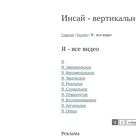
Инсай - вертикальн
Главная
›
Раздел
› Я - все видео
Я - все видео
Я
Я, Эмпирическое
Я, Феноменальное
Я, Творческое
Я, Реальное
Я, Социальное
Я, Отвергнутое
Я, Воспринимаемое
Я, Актуальное
Я, Образ
1
2
след
Реклама