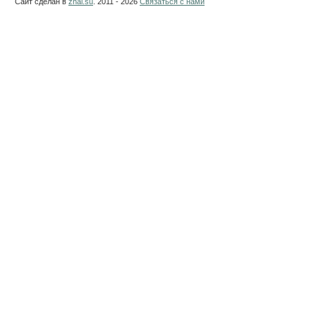
Сайт сделан в
znai.su
. 2011 - 2026
Связаться с нами