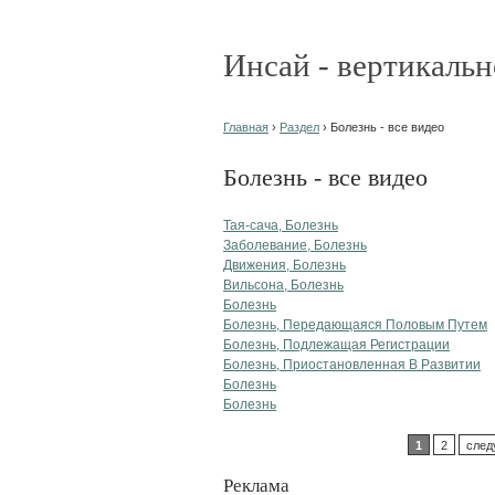
Инсай - вертикальн
Главная
›
Раздел
› Болезнь - все видео
Болезнь - все видео
Тая-сача, Болезнь
Заболевание, Болезнь
Движения, Болезнь
Вильсона, Болезнь
Болезнь
Болезнь, Передающаяся Половым Путем
Болезнь, Подлежащая Регистрации
Болезнь, Приостановленная В Развитии
Болезнь
Болезнь
1
2
след
Реклама