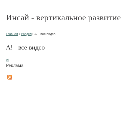
Инсай - вертикальное развитие
Главная
›
Раздел
› А! - все видео
А! - все видео
А!
Реклама