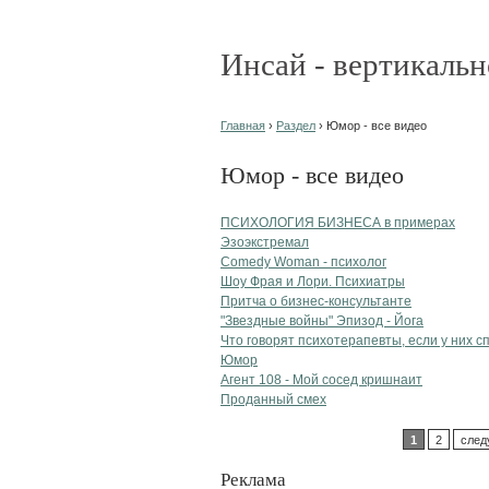
Инсай - вертикальн
Главная
›
Раздел
› Юмор - все видео
Юмор - все видео
ПСИХОЛОГИЯ БИЗНЕСА в примерах
Эзоэкстремал
Comedy Woman - психолог
Шоу Фрая и Лори. Психиатры
Притча о бизнес-консультанте
"Звездные войны" Эпизод - Йога
Что говорят психотерапевты, если у них сп
Юмор
Агент 108 - Мой сосед кришнаит
Проданный смех
1
2
след
Реклама