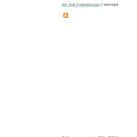
бет бум букмекерская
контора