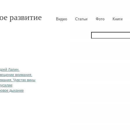
ое развитие
Видео
Статьи
Фото
Книги
дрей Лапин.
емещение внимания.
имания. Чувство вины
хусилие
кровое дыхание