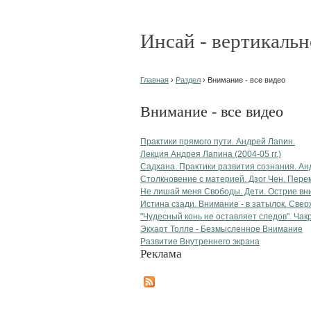
Инсай - вертикальн
Главная
›
Раздел
› Внимание - все видео
Внимание - все видео
Практики прямого пути. Андрей Лапин.
Лекция Андрея Лапина (2004-05 гг.)
Садхана. Практики развития сознания. Ан
Столкновение с материей. Дзог Чен. Пер
Не лишай меня Свободы. Дети. Острие вн
Истина сзади. Внимание - в затылок. Свер
"Чудесный конь не оставляет следов". Ча
Экхарт Толле - Безмысленное Внимание
Развитие Внутреннего экрана
Реклама