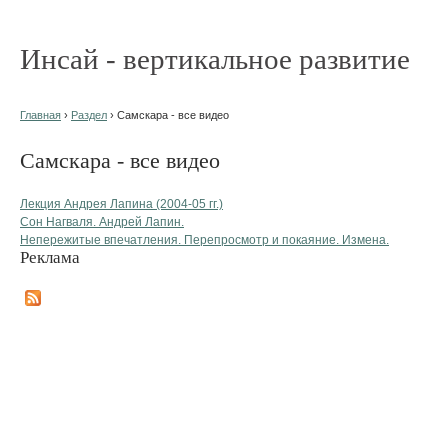
Инсай - вертикальное развитие
Главная
›
Раздел
› Самскара - все видео
Самскара - все видео
Лекция Андрея Лапина (2004-05 гг.)
Сон Нагваля. Андрей Лапин.
Непережитые впечатления. Перепросмотр и покаяние. Измена.
Реклама