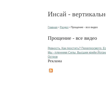
Инсай - вертикальн
Главная
›
Раздел
› Прощение - все видео
Прощение - все видео
Ревность. Как простить? Перепросмотр. Ес
Мы - пленники Силы. Высшии крийи Йоган
Остров
Реклама