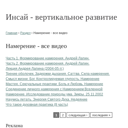
Инсай - вертикальное развитие
Главная
›
Раздел
› Намерение - все видео
Намерение - все видео
Часть 1. Формирование намерения. Андрей Лапин.
Часть 2. Формирование намерения. Андрей Лапин.
Лекция Андрея Лапина (2004-05 гг.)
Трение оболочек. Задержки дыхания. Саттва. Сила намерения.
Смысл жизни. Бог. Контролируемая глупость. Намерение
Мастер. Сексуальные практики. Боль и Любовь. Намерение
Соединение личного намерения с Намерением Вселенной
Намерение. Исследование природы ума. Зикры. 25.11.2002
Научись летать. Энергия Святого Духа. Недеяние
Что такое духовная практика (8 часть)
1
2
следующая ›
последняя »
Реклама