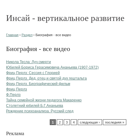
Инсай - вертикальное развитие
Главная
›
Раздел
› Биография - все видео
Биография - все видео
Николa Тесла: Луч смерти
Юбилей Бориса Герасимовича Ананьева (1907-1972)
Фриц Перлз: Сессия с Глорией
Фриц Перлз. Дед, отец и святой дух гештальта
Фриц Перлз. Биографический фильм
Фриц Перлз
Ф.Перлз
Тайна семейной жизни педагога Макаренко
Столетний юбилей Б.Г.Ананьева
Рождение психоанализа. Русский след
1
2
3
4
следующая ›
последняя »
Реклама