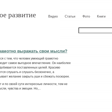
ое развитие
Видео
Статьи
Фото
Книги
грамотно выражать свои мысли?
ся с тем, что человек умеющий грамотно
водит самое выгодное впечатление. Он наиболее
 добивается поставленных целей. Красиво
ется слушать и слушать бесконечно, а
ывает желание закрыть уши и сбежать поскорее.
и по своей сути интересные личности, тем не
ли, чувства и эмоции. Но,...