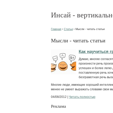
Инсай - вертикальн
Главная
›
Статьи
› Мысли - читать статьи
Мысли - читать статьи
Как научиться 
Думаю, многие согласят
произнести речь произ
успешен и более легко
поставленную речь хоч
безграмотная речь выз
Многие люди, имеющие хороший интеллект 
менее не умеют выражать словами свои мыс
04/08/2012 |
Читать полностью
Реклама