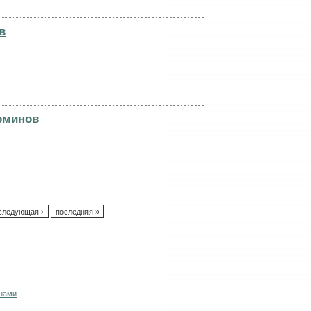
в
рминов
следующая ›
последняя »
 нами