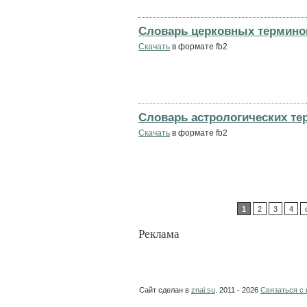
Словарь церковных термино
Скачать
в формате fb2
Словарь астрологических те
Скачать
в формате fb2
1
2
3
4
Реклама
Сайт сделан в
znai.su
. 2011 - 2026
Связаться с