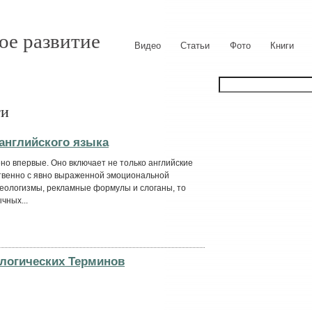
ое развитие
Видео
Статьи
Фото
Книги
ги
 английского языка
о впервые. Оно включает не только английские
твенно с явно выраженной эмоциональной
неологизмы, рекламные формулы и слоганы, то
ычных...
логических Терминов