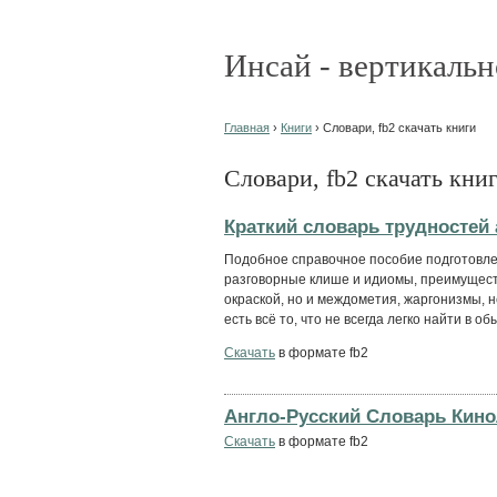
Инсай - вертикальн
Главная
›
Книги
› Словари, fb2 скачать книги
Словари, fb2 скачать кни
Краткий словарь трудностей
Подобное справочное пособие подготовлен
разговорные клише и идиомы, преимущес
окраской, но и междометия, жаргонизмы, 
есть всё то, что не всегда легко найти в об
Скачать
в формате fb2
Англо-Русский Словарь Кино
Скачать
в формате fb2