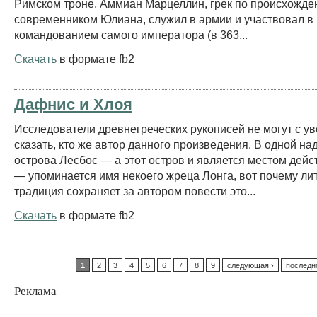
Римском троне. Аммиан Марцеллин, грек по происхожде
современником Юлиана, служил в армии и участвовал в
командованием самого императора (в 363...
Скачать
в формате fb2
Дафнис и Хлоя
Исследователи древнегреческих рукописей не могут с у
сказать, кто же автор данного произведения. В одной на
острова Лесбос — а этот остров и является местом дейс
— упоминается имя некоего жреца Лонга, вот почему ли
традиция сохраняет за автором повести это...
Скачать
в формате fb2
1
2
3
4
5
6
7
8
9
следующая ›
последн
Реклама