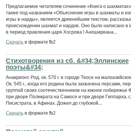
Предлагаемое читателям сочинение «Книга о шахматах»
также под названием «Объяснение игры в шахматы и из
игры в нарды», является древнейшим текстом, рассказ
происхождении шахмат и нардов. Оно было написано в И
в период правления царя Хосрова I Аноширвана...
Скачать
в формате fb2
Стихотворения из сб. &#34;Эллинские
поэты&#34;
Анакреонт. Род. ок. 570 г. в городе Теосе на малоазийск
Ок. 545 г., когда его родина была захвачена персами, пе
группой своих соотечественников на южное побережье 
при дворе Поликрата на Самосе и при дворе Гиппарха, 
Писистрата, в Афинах. Дожил до глубокой...
Скачать
в формате fb2