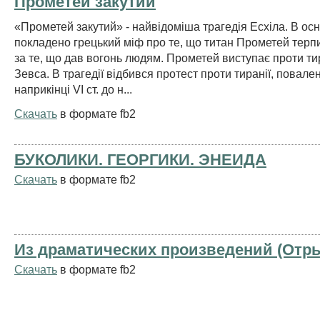
Прометей закутий
«Прометей закутий» - найвідоміша трагедія Есхіла. В осн
покладено грецький міф про те, що титан Прометей терп
за те, що дав вогонь людям. Прометей виступає проти ти
Зевса. В трагедії відбився протест проти тиранії, повале
наприкінці VI ст. до н...
Скачать
в формате fb2
БУКОЛИКИ. ГЕОРГИКИ. ЭНЕИДА
Скачать
в формате fb2
Из драматических произведений (Отр
Скачать
в формате fb2