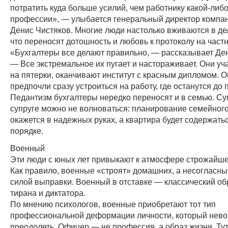
потратить куда больше усилий, чем работнику какой-либ
профессии», — улыбается генеральный директор компан
Денис Чистяков. Многие люди настолько вживаются в де
что переносят дотошность и любовь к протоколу на част
«Бухгалтеры все делают правильно, — рассказывает Ден
— Все экстремальное их пугает и настораживает. Они уч
на пятерки, оканчивают институт с красным дипломом. 
предпочли сразу устроиться на работу, где останутся до 
Педантизм бухгалтеры нередко переносят и в семью. Су
супруге можно не волноваться: планирование семейног
окажется в надежных руках, а квартира будет содержатьс
порядке.
Военный
Эти люди с юных лет привыкают к атмосфере строжайш
Как правило, военные «строят» домашних, а несогласн
силой выправки. Военный в отставке — классический о
тирана и диктатора.
По мнению психологов, военные приобретают тот тип
профессиональной деформации личности, который нев
преодолеть. Офицер — не профессия, а образ жизни. Тут