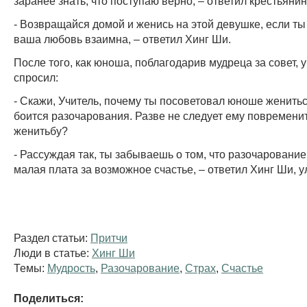
заранее знать, что поступаю верно, – ответил крестьянин
- Возвращайся домой и женись на этой девушке, если т
ваша любовь взаимна, – ответил Хинг Ши.
После того, как юноша, поблагодарив мудреца за совет, 
спросил:
- Скажи, Учитель, почему ты посоветовал юноше женитьс
боится разочарования. Разве не следует ему повремени
женитьбу?
- Рассуждая так, ты забываешь о том, что разочаровани
малая плата за возможное счастье, – ответил Хинг Ши, 
Раздел статьи:
Притчи
Люди в статье:
Хинг Ши
Темы:
Мудрость
,
Разочарование
,
Страх
,
Счастье
Поделиться: