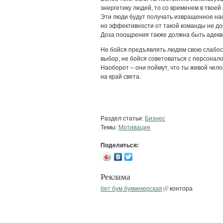
энергетику людей, то со временем в твоей
Эти люди будут получать извращенное нас
но эффективности от такой команды не до
Доза поощрения также должна быть адекв
Не бойся предъявлять людям свою слабост
выбор, не бойся советоваться с персонало
Наоборот – они поймут, что ты живой чело
на край света.
Раздел статьи:
Бизнес
Темы:
Мотивация
Поделиться:
Реклама
бет бум букмекерская
контора