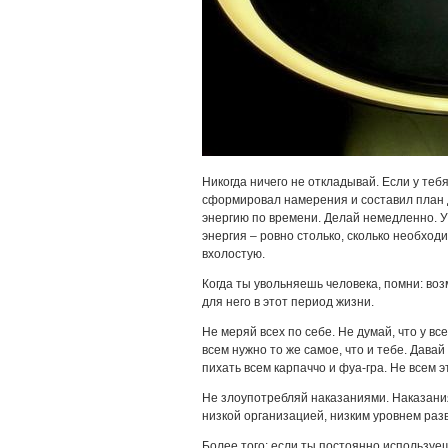
Никогда ничего не откладывай. Если у теб
сформировал намерения и составил план 
энергию по времени. Делай немедленно. У
энергия – ровно столько, сколько необход
вхолостую.
Когда ты увольняешь человека, помни: во
для него в этот период жизни.
Не меряй всех по себе. Не думай, что у все
всем нужно то же самое, что и тебе. Давай
пихать всем карпаччо и фуа-гра. Не всем э
Не злоупотребляй наказаниями. Наказания 
низкой организацией, низким уровнем раз
Более того: если ты постоянно используе