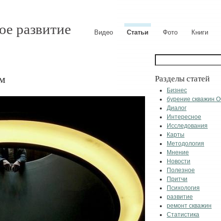
ое развитие
Видео
Статьи
Фото
Книги
ам
Разделы статей
Бизнес
бурение скважин 
Диалог
Интересное
Исследования
Карты
Методология
Мнение
Новости
Полезное
Притчи
Психология
развитие
ремонт скважин
Статистика