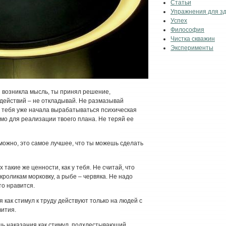
Статьи
Упражнения для з
Успех
Философия
Чистка скважин
Эксперименты
я возникла мысль, ты принял решение,
действий – не откладывай. Не размазывай
 тебя уже начала вырабатываться психическая
имо для реализации твоего плана. Не теряй ее
зможно, это самое лучшее, что ты можешь сделать
х такие же ценности, как у тебя. Не считай, что
 кроликам морковку, а рыбе – червяка. Не надо
то нравится.
как стимул к труду действуют только на людей с
вития.
шь наказания как стимул, подхлестывающий