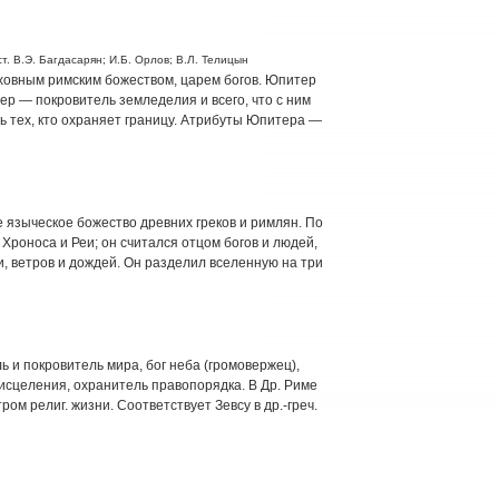
т. В.Э. Багдасарян; И.Б. Орлов; В.Л. Телицын
овным римским божеством, царем богов. Юпитер
ер — покровитель земледелия и всего, что с ним
ль тех, кто охраняет границу. Атрибуты Юпитера —
ое языческое божество древних греков и римлян. По
Хроноса и Реи; он считался отцом богов и людей,
и, ветров и дождей. Он разделил вселенную на три
ль и покровитель мира, бог неба (громовержец),
исцеления, охранитель правопорядка. В Др. Риме
ом религ. жизни. Соответствует Зевсу в др.-греч.