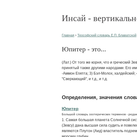
Инсай - вертикальн
Главная
›
Теософский словарь Е.П. Блаватской
Юпитер - это...
(Лат.) От того же корня, что и греческий З
принятый также другими народами. Его име
-Аммон Египта; 3) Бэл-Молох, халдейский; 4
"Сверкающий", и т.д., и т.д.
Определения, значения слова
Юпитер
Большой словарь эзотерических терминов - редак
1. Самая большая планета Солнечной сист
(Зевсу) дана высшая сила судить и повеле
являются Плутон (Аид) властитель подзем
морских глубин,...