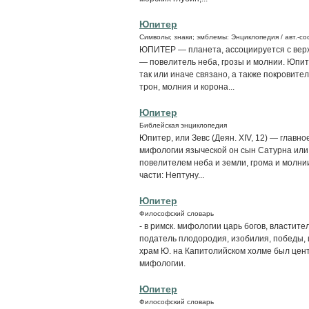
Юпитер
Символы; знаки; эмблемы: Энциклопедия / авт.-сос
ЮПИТЕР — планета, ассоциируется с верх
— повелитель неба, грозы и молнии. Юпит
так или иначе связано, а также покровите
трон, молния и корона...
Юпитер
Библейская энциклопедия
Юпитер, или Зевс (Деян. XIV, 12) — главн
мифологии языческой он сын Сатурна или 
повелителем неба и земли, грома и молни
части: Нептуну...
Юпитер
Философский словарь
- в римск. мифологии царь богов, властите
податель плодородия, изобилия, победы, 
храм Ю. на Капитолийском холме был центр
мифологии.
Юпитер
Философский словарь