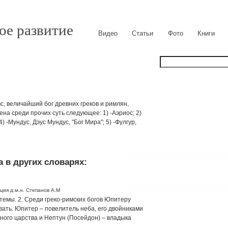
ое развитие
Видео
Статьи
Фото
Книги
евс, величайший бог древних греков и римлян,
на среди прочих суть следующее: 1) -Аэриос; 2)
) -Мундус, Дэус Мундус, "Бог Мира"; 5) -Фулгур,
 в других словарях:
ция д.м.н. Степанов А.М
емы. 2. Среди греко-римских богов Юпитеру
вать. Юпитер – повелитель неба, его двойниками
ного царства и Нептун (Посейдон) – владыка