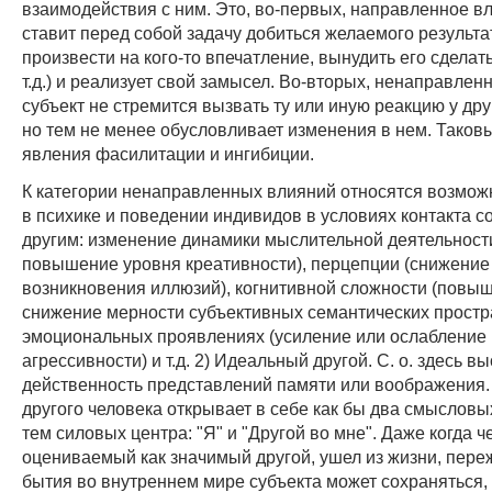
взаимодействия с ним. Это, во-первых, направленное вл
ставит перед собой задачу добиться желаемого результа
произвести на кого-то впечатление, вынудить его сделать
т.д.) и реализует свой замысел. Во-вторых, ненаправлен
субъект не стремится вызвать ту или иную реакцию у дру
но тем не менее обусловливает изменения в нем. Таковы
явления фасилитации и ингибиции.
К категории ненаправленных влияний относятся возмо
в психике и поведении индивидов в условиях контакта 
другим: изменение динамики мыслительной деятельност
повышение уровня креативности), перцепции (снижение
возникновения иллюзий), когнитивной сложности (повы
снижение мерности субъективных семантических простра
эмоциональных проявлениях (усиление или ослабление
агрессивности) и т.д. 2) Идеальный другой. С. о. здесь вы
действенность представлений памяти или воображения. 
другого человека открывает в себе как бы два смысловы
тем силовых центра: "Я" и "Другой во мне". Даже когда ч
оцениваемый как значимый другой, ушел из жизни, пере
бытия во внутреннем мире субъекта может сохраняться,