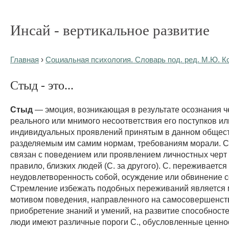
Инсай - вертикальное развитие
Главная
›
Социальная психология. Словарь под. ред. М.Ю. К
Стыд - это...
Стыд
— эмоция, возникающая в результате осознания 
реального или мнимого несоответствия его поступков ил
индивидуальных проявлений принятым в данном общест
разделяемым им самим нормам, требованиям морали. С
связан с поведением или проявлением личностных черт д
правило, близких людей (С. за другого). С. переживается
неудовлетворенность собой, осуждение или обвинение с
Стремление избежать подобных переживаний являетс
мотивом поведения, направленного на самосовершенст
приобретение знаний и умений, на развитие способност
люди имеют различные пороги С., обусловленные ценн