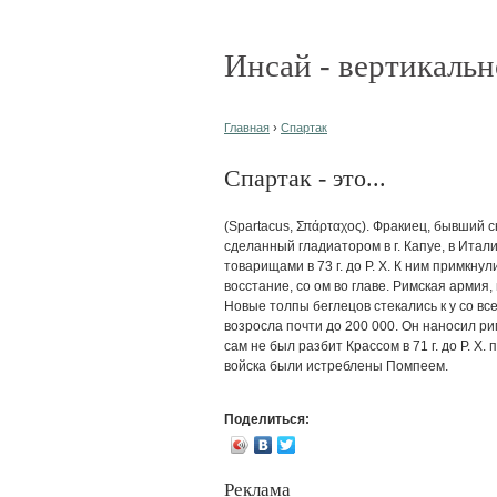
Инсай - вертикальн
Главная
›
Спартак
Спартак - это...
(Spartacus, Σπάρταχος). Фракиец, бывший 
сделанный гладиатором в г. Капуе, в Итал
товарищами в 73 г. до Р. X. К ним примкну
восстание, со ом во главе. Римская армия
Новые толпы беглецов стекались к у со все
возросла почти до 200 000. Он наносил ри
сам не был разбит Крассом в 71 г. до Р. X.
войска были истреблены Помпеем.
Поделиться:
Реклама