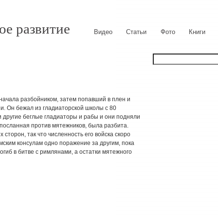
ое развитие
Видео
Статьи
Фото
Книги
сначала разбойником, затем попавший в плен и
ии. Он бежал из гладиаторской школы с 80
ли другие беглые гладиаторы и рабы и они подняли
, посланная против мятежников, была разбита.
х сторон, так что численность его войска скоро
мским консулам одно поражение за другим, пока
 погиб в битве с римлянами, а остатки мятежного