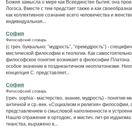
Божия замысла о мире как Всеединстве бытия; она прои
Логоса. Вместе с тем предстает также и как своеобразна
как коллективное сознание всего человечества и женств
индивидуальная...
София
Философский словарь
(с греч. буквально: "мудрость", "премудрость") - специфи
мистической философии и теологии. Как самостоятельно
философское понятие возникает в философии Платона.
особое значение в позднеантичном неоплатонизме. Нео
концепция С. представляет...
София
Философский словарь
(греч. sophia - мастерство, знание, мудрость) - понятие
античной и ср.-век. «Социализм и религия» философии, 
представлением о смысловой наполненности и устроен
Нашло отражение в ортодокс, и мистич. лит-ре иудаизма 
тианства, выражено в...