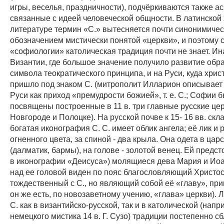
игры, веселья, праздничности), подчёркиваются также а
связанные с идеей человеческой общности. В латинской
литературе термин «С.» вытесняется почти синонимиче
обозначением мистически понятой «церкви», и поэтому 
«софиологии» католическая традиция почти не знает. Ин
Византии, где большое значение получило развитие обра
символа теократического принципа, и на Руси, куда хрис
пришло под знаком С. (митрополит Илларион описывает
Руси как приход «премудрости божией», т. е. С.; Софии 
посвящены построенные в 11 в. три главные русские церк
Новгороде и Полоцке). На русской почве к 15- 16 вв. ск
богатая иконография С. С. имеет облик ангела; её лик и р
огненного цвета, за спиной - два крыла. Она одета в цар
(далматик, бармы), на голове - золотой венец. Ей предст
в иконографии «Деисуса») молящиеся дева Мария и Иоа
над ее головой виден по пояс благословляющий Христос (т
тождественный с С., но являющий собой её «главу», прим
он же есть, по новозаветному учению, «глава» церкви). 
С. как в византийско-русской, так и в католической (напр
немецкого мистика 14 в. Г. Сузо) традиции постепенно с