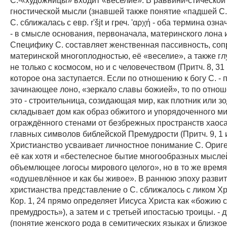
гностической мысли (знавшей также понятие «падшей С.»
С. сближалась с евр. r'šjt и греч. 'αρχή - оба термина оз
- в смысле основания, первоначала, материнского лона 
Специфику С. составляет женственная пассивность, со
материнской многоплодностью, её «веселие», а также гл
не только с космосом, но и с человечеством (Притч. 8, 31 и
которое она заступается. Если по отношению к богу С. - 
зачинающее лоно, «зеркало славы божией», то по отнош
это - строительница, созидающая мир, как плотник или з
складывает дом как образ обжитого и упорядоченного ми
ограждённого стенами от безбрежных пространств хаоса;
главных символов библейской Премудрости (Притч. 9, 1 и
Христианство усваивает личностное понимание С. Ориг
её как хотя и «бестелесное бытие многообразных мысле
объемлющее логосы мирового целого», но в то же время
«одушевлённое и как бы живое». В раннюю эпоху разви
христианства представление о С. сближалось с ликом Хр
Кор. 1, 24 прямо определяет Иисуса Христа как «божию 
премудрость»), а затем и с третьей ипостасью троицы. -
(понятие женского рода в семитических языках и близкое