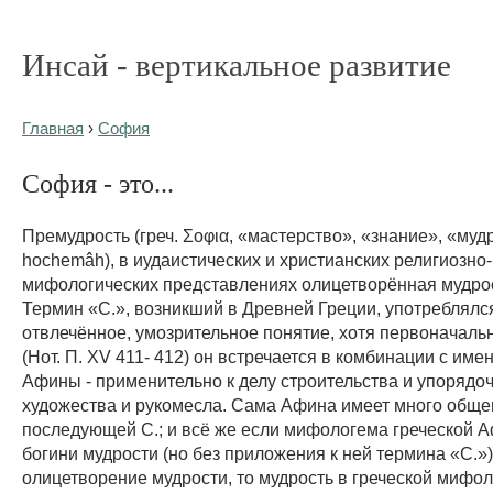
Инсай - вертикальное развитие
Главная
›
София
София - это...
Премудрость (греч. Σοφια, «мастерство», «знание», «мудр
hochemâh), в иудаистических и христианских религиозно-
мифологических представлениях олицетворённая мудрос
Термин «С.», возникший в Древней Греции, употреблялся
отвлечённое, умозрительное понятие, хотя первоначаль
(Нот. П. XV 411- 412) он встречается в комбинации с име
Афины - применительно к делу строительства и упорядо
художества и рукомесла. Сама Афина имеет много обще
последующей С.; и всё же если мифологема греческой 
богини мудрости (но без приложения к ней термина «С.»)
олицетворение мудрости, то мудрость в греческой мифол