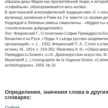
образом девы Марии как просветлённой твари, в которо
«софийным», облагораживается весь космос.
В христианской агиографической традиции имя «С.» нос
мученица, казнённая в Риме во 2 в. вместе со своими д
Надеждой и Любовью (имена символичны - «Мудрость» к
«теологических добродетелей»).
Лит.: Флоровский Г., О почитании Софии Премудрости Б
Византии и на Руси, «Труды V съезда русских академиче
организаций», ч. 1, , 1932; Флоренский П. А.. Столп и ут
истины, М., 1914, с. 319-392; Яковлева А. И., «Образ мир
Премудрость Божия», в сб.: Древнерусское искусство, М.,
Меуеndоrff J., L'iconographie de la Sagesse Divine, «Cahie
archéologiques», 1959, № 10.
Определения, значения слова в други
словарях:
София