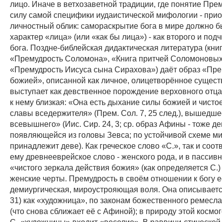
лицо. Иначе в ветхозаветной традиции, где понятие Прем
силу самой специфики иудаистической мифологии - прио
личностный облик: самораскрытие бога в мире должно 
характер «лица» (или «как бы лица») - как второго и под
бога. Поздне-библейская дидактическая литература (кни
«Премудрость Соломона», «Книга притчей Соломоновых
«Премудрость Иисуса сына Сирахова») даёт образ «Пр
божией», описанной как личное, олицетворённое сущест
выступает как девственное порождение верховного отца
к нему близкая: «Она есть дыхание силы божией и чисто
славы вседержителя» (Прем. Сол. 7, 25 след.), вышедше
всевышнего» (Иис. Сир. 24, 3; ср. образ Афины - тоже д
появляющейся из головы Зевса; по устойчивой схеме м
принадлежит деве). Как греческое слово «С.», так и соо
ему древнееврейское слово - женского рода, и в пассив
«чистого зеркала действия божия» (как определяется С.
женские черты. Премудрость в своём отношении к богу е
демиургическая, мироустрояющая воля. Она описывается 
31) как «художница», по законам божественного ремесл
(что снова сближает её с Афиной); в природу этой космо
С.-«художницы» входит «веселие». В раввини-стической