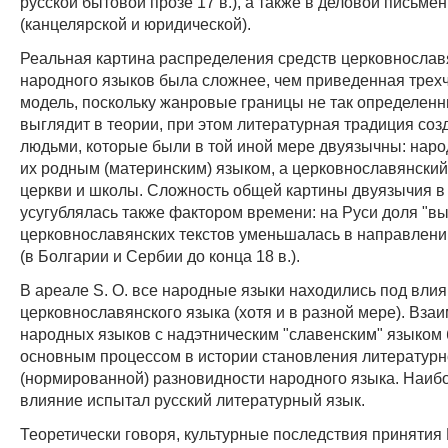
русской бытовой прозе 17 в.), а также в деловой письме
(канцелярской и юридической).
Реальная картина распределения средств церковнослав
народного языков была сложнее, чем приведенная трех
модель, поскольку жанровые границы не так определенны
выглядит в теории, при этом литературная традиция соз
людьми, которые были в той иной мере двуязычны: нар
их родным (материнским) языком, а церковнославянски
церкви и школы. Сложность общей картины двуязычия в 
усугублялась также фактором времени: на Руси доля "
церковнославянских текстов уменьшалась в направлении 
(в Болгарии и Сербии до конца 18 в.).
В ареале S. O. все народные языки находились под вли
церковнославянского языка (хотя и в разной мере). Вза
народных языков с надэтническим "славенским" языком
основным процессом в истории становления литератур
(нормированной) разновидности народного языка. Наи
влияние испытал русский литературный язык.
Теоретически говоря, культурные последствия принятия