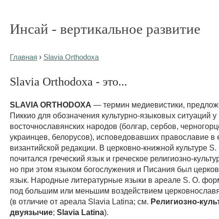
Инсай - вертикальное развитие
Главная
›
Slavia Orthodoxa
Slavia Orthodoxa - это...
SLAVIA ORTHODOXA
— термин медиевистики, предлож
Пиккио для обозначения культурно-языковых ситуаций у
восточнославянских народов (болгар, сербов, черногорце
украинцев, белорусов), исповедовавших православие в 
византийской редакции. В церковно-книжной культуре S. 
почитался греческий язык и греческое религиозно-культу
но при этом языком богослужения и Писания был церко
язык. Народные литературные языки в ареале S. O. фо
под большим или меньшим воздействием церковнославя
(в отличие от ареала Slavia Latina; см.
Религиозно-куль
двуязычие
;
Slavia Latina
).