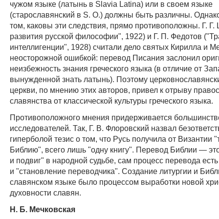
чужом языке (латынь в Slavia Latina) или в своем языке
(старославянский в S. O.) должны быть различны. Однак
том, каковы эти следствия, прямо противоположны. Г. Г.
развития русской философии", 1922) и Г. П. Федотов ("Т
интеллигенции", 1928) считали дело святых Кирилла и 
неосторожной ошибкой: перевод Писания заслонил ориг
неизбежность знания греческого языка (в отличие от За
вынужденной знать латынь). Поэтому церковнославянск
церкви, по мнению этих авторов, привел к отрыву право
славянства от классической культуры греческого языка.
Противоположного мнения придерживается большинств
исследователей. Так, Г. В. Флоровский назвал безответс
гиперболой тезис о том, что Русь получила от Византии "
Библию", всего лишь "одну книгу". Перевод Библии — это
и подвиг" в народной судьбе, сам процесс перевода ест
и "становление переводчика". Создание литургии и Библ
славянском языке было процессом выработки новой хри
духовности славян.
Н. Б. Мечковская