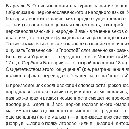
В ареале S. O. письменно-литературное развитие пошло
гибридизации церковнославянского и народного языка. У
болгар и у восточнославянских народов существовала св
— своя) относительно цельная словесность, в которой
церковнославянский и народный язык в течение веков 
два стиля, т. е. как две функциональные разновидности о
Только значительно позже языковое сознание говорящих
ощущать "славенский" и "простой" слог именно как разны
Беларуси и Украине — с середины 17 в., в Московской Р
17 в., в Сербии и Болгарии — со второй половины 18 в.).
Свидетельством этого "ощущения" (т. е. разграничения я
являются факты перевода со "славенского" на "простой"
В произведениях средневековой словесности церковнос
народная языковая стихии соединялись и смешивались, 
разных жанрах и видах письменности смешение происхо
пропорции. "Удельный вес" церковнославянского компо
максимальным в церковной письменности, средним — в 
еще меньшим (но не малым!) — в произведениях светск
(напр., в "Слове о полку Игореве") или в "низовой" литера