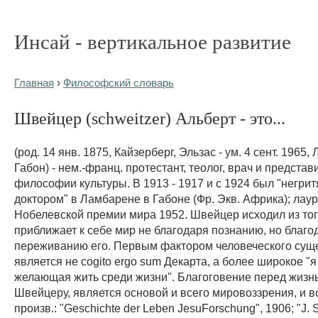
Инсай - вертикальное развитие
Главная
›
Философский словарь
Швейцер (schweitzer) Альберт - это...
(род. 14 янв. 1875, Кайзерберг, Эльзас - ум. 4 сент. 1965,
Габон) - нем.-франц. протестант, теолог, врач и представ
философии культуры. В 1913 - 1917 и с 1924 был "негри
доктором" в Ламбарене в Габоне (Фр. Экв. Африка); лау
Нобелевской премии мира 1952. Швейцер исходил из того
приближает к себе мир не благодаря познанию, но благо
переживанию его. Первым фактором человеческого сущ
является не cogito ergo sum Декарта, а более широкое "я
желающая жить среди жизни". Благоговение перед жизнь
Швейцеру, является основой и всего мировоззрения, и вс
произв.: "Geschichte der Leben JesuForschung", 1906; "J. S