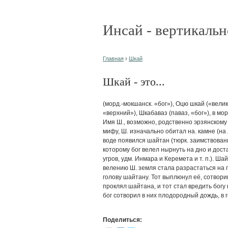
Инсай - вертикальн
Главная
›
Шкай
Шкай - это...
(морд.-мокшанск. «бог»), Оцю шкай («велик
«верхний»), Шкабаваз (паваз, «бог»), в мо
Имя Ш., возможно, родственно эрзянскому
мифу, Ш. изначально обитал на. камне (на 
воде появился шайтан (тюрк. заимствовани
которому бог велел нырнуть на дно и доста
угров, удм. Инмара и Керемета и т. п.). Ша
велению Ш. земля стала разрастаться на 
голову шайтану. Тот выплюнул её, сотвори
проклял шайтана, и тот стал вредить богу 
бог сотворил в них плодородный дождь, в 
Поделиться: