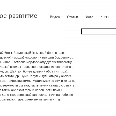
ое развитие
Видео
Статьи
Фото
Книги
ий бог»), Вярде шкай («высший бог», вярде,
рдовской (мокша) мифологии высший бог, демиург.
 Нишке. Согласно мордовскому дуалистическому
лодке) в водах первичного океана; из его плевка в
е, см. Шайтан, более древний образ - птица),
ть земли (ср. Нуми-Торум и Куль-огыра у обских
йтан, принесши земли, утаил кусок во рту, и когда по
поверхности океана, часть земли стала разрывать
в таким образом горы и неровности почвы. Ш.
в деле творения: шайтан послал тучи на небо, но
горы вложил драгоценные металлы и т. д.