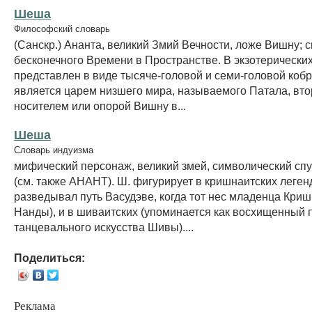
Шеша
Философский словарь
(Санскр.) Ананта, великий Змий Вечности, ложе Вишну; 
бесконечного Времени в Пространстве. В экзотерически
представлен в виде тысяче-головой и семи-головой коб
является царем низшего мира, называемого Патала, вто
носителем или опорой Вишну в...
Шеша
Словарь индуизма
мифический персонаж, великий змей, символический сп
(см. также АНАНТ). Ш. фигурирует в кришнаитских леген
разведывал путь Васудэве, когда тот нес младенца Криш
Нанды), и в шиваитских (упоминается как восхищенный 
танцевального искусства Шивы)....
Поделиться:
Реклама