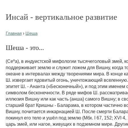
Инсай - вертикальное развитие
Главная
›
Шеша
Шеша - это...
(Сеºа), в индуистской мифологии тысячеголовый змей, 
поддерживает землю и служит ложем для Вишну, когда то
океане в интервалах между творениями мира. В конце к
Ш. извергает ядовитый огонь, уничтожающий вселенную
эпитет Ш. - Ананта («Бесконечный»), и под этим именем 
символом бесконечности. В ряде мифов Ш. рассматривае
иллюзия Вишну или как часть (анша) самого Вишну; в св
старший брат Кришны - Баларама, в котором частично в
Вишну, почитается инкарнацией Ш. После смерти Балар
покинул его тело и ушёл под землю (Мбх. I 67, 152; XVI 4, 1
царь змей, или нагое, живущих в подземном мире. Други