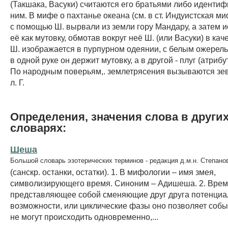
(Такшака, Васуки) считаются его братьями либо иденти
ним. В мифе о пахтанье океана (см. в ст. Индуистская м
с помощью Ш. вырвали из земли гору Мандару, а затем 
её как мутовку, обмотав вокруг неё Ш. (или Васуки) в кач
Ш. изображается в пурпурном одеянии, с белым ожерель
в одной руке он держит мутовку, а в другой - плуг (атриб
По народным поверьям,. землетрясения вызываются зе
л. Г.
Определения, значения слова в други
словарях:
Шеша
Большой словарь эзотерических терминов - редакция д.м.н. Степано
(санскр. останки, остатки). 1. В мифологии – имя змея,
символизирующего время. Синоним – Адишеша. 2. Врем
представляющее собой сменяющие друг друга потенци
возможности, или циклические фазы оно позволяет собы
не могут происходить одновременно,...