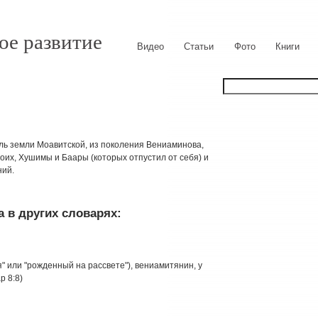
ое развитие
Видео
Статьи
Фото
Книги
итель земли Моавитской, из поколения Вениаминова,
оих, Хушимы и Баары (которых отпустил от себя) и
ний.
 в других словарях:
" или "рожденный на рассвете"), вениамитянин, у
р 8:8)