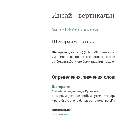
Инсай - вертикальн
Главная
›
Библейская энциклопедия
Шегараим - это...
Шегараим
(две зари) (I Пар. VIII, 8) — ж
имел многочисленное поколение от жен св
от Ходеши. Дети его были главами поколе
Определения, значения слова
Шегараим
Библейская энциклопедия Брокгауза
Шегараим (евр Шахарайим, "утренняя заря
к-рого было очень большое потомство(1Па
Поделиться: