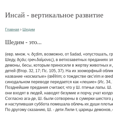
Инсай - вертикальное развитие
Главная
›
Шедим
Шедим - это...
(евр. множ. ч. ðçdim, возможно, от šadad, «опустошать, гр
Шеду, ðçdu; греч.δαίμονες), в ветхозаветных преданиях з
демоны, бесы, которым приносили в жертву животных и
детей (Втор. 32, 17; Пс. 105, 37). На их зооморфный обли
название «косматые» (œêĩrim; о тождестве œc'ιrim и œed
синодальном переводе передается как «лешие» (Ис. 34, 
Позднейшие предания считают, что у Ш. птичьи лапы. Ш.
они входят в людей, наводят безумие и порчу, учат колдо
Согласно ага-де, Ш. были сотворены в сумерки шестого 
и наступившая суббота помешала облечь их души плотью 
По другому сказанию, Ш. - дети Лили-т, царицы демонов,