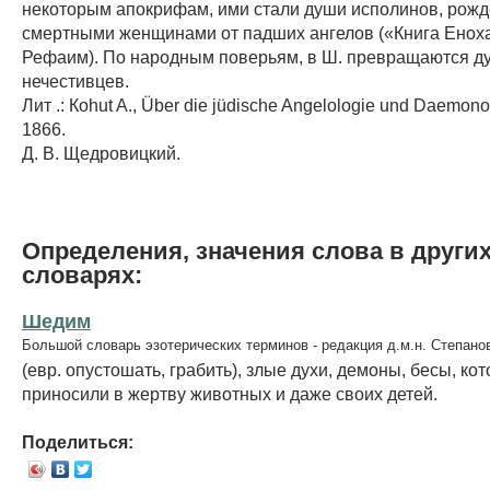
некоторым апокрифам, ими стали души исполинов, рож
смертными женщинами от падших ангелов («Книга Еноха»
Рефаим). По народным поверьям, в Ш. превращаются д
нечестивцев.
Лит .: Коhut A., Über die jüdische Angelologie und Daemonolo
1866.
Д. В. Щедровицкий.
Определения, значения слова в други
словарях:
Шедим
Большой словарь эзотерических терминов - редакция д.м.н. Степано
(евр. опустошать, грабить), злые духи, демоны, бесы, ко
приносили в жертву животных и даже своих детей.
Поделиться: