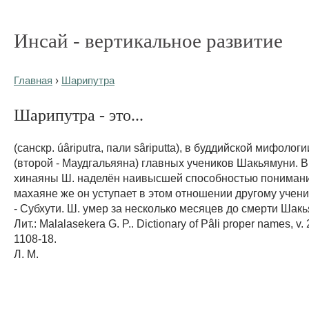
Инсай - вертикальное развитие
Главная
›
Шарипутра
Шарипутра - это...
(санскр. úâriputra, пали sâriputta), в буддийской мифолог
(второй - Маудгальяяна) главных учеников Шакьямуни. 
хинаяны Ш. наделён наивысшей способностью понимания
махаяне же он уступает в этом отношении другому учен
- Субхути. Ш. умер за несколько месяцев до смерти Шак
Лит.: Malalasekera G. P.. Dictionary of Pâli proper names, v. 2
1108-18.
Л. М.