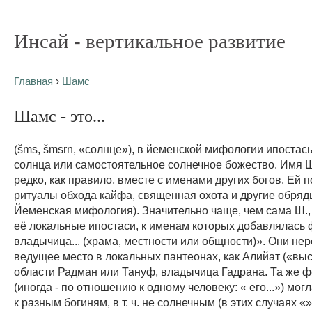
Инсай - вертикальное развитие
Главная
›
Шамс
Шамс - это...
(šms, šmsrn, «солнце»), в йеменской мифологии ипостас
солнца или самостоятельное солнечное божество. Имя 
редко, как правило, вместе с именами других богов. Ей
ритуалы обхода кайфа, священная охота и другие обряды 
Йеменская мифология). Значительно чаще, чем сама Ш.
её локальные ипостаси, к именам которых добавлялась 
владычица... (храма, местности или общности)». Они не
ведущее место в локальных пантеонах, как Алийат («выс
области Радман или Тануф, владычица Гадрана. Та же 
(иногда - по отношению к одному человеку: « его...») мо
к разным богиням, в т. ч. не солнечным (в этих случаях «