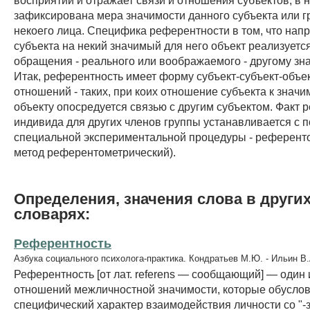
зафиксирована мера значимости данного субъекта или г
некоего лица. Специфика референтности в том, что нап
субъекта на некий значимый для него объект реализуетс
обращения - реального или воображаемого - другому зн
Итак, референтность имеет форму субъект-субъект-объе
отношений - таких, при коих отношение субъекта к значи
объекту опосредуется связью с другим субъектом. Факт
индивида для других членов группы устанавливается с
специальной экспериментальной процедуры - референто
метод референтометрический).
Определения, значения слова в други
словарях:
Референтность
Азбука социального психолога-практика. Кондратьев М.Ю. - Ильин В.
Референтность [от лат. referens — сообщающий] — один 
отношений межличностной значимости, которые обусло
специфический характер взаимодействия личности со "