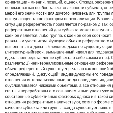
ориентации - мнений, позиций, оценок. Отсюда референ
понимается как особое качество личности субъекта, оп
мерой его значимости для другого человека или группы 
выступающее также фактором персонализации. В зависи
ситуации референтность проявляется по-разному. Так, о
референтных отношений для субъекта может выступать 
коей он является, либо группа, с коей он себя соотносит,
реальным участником. Функцию объекта референтного 
выполнять и отдельный человек, даже не существующий
(литературныйгерой, вымышленный идеал для подража
идеальноепредставление субъекта о себе самом и пр.). 
различать: 1) неинтернализованные отношения референт
объект референтный существует реально как внешний об
определяющий, "диктующий" индивидунормы его поведен
отношения интернализованные, когда поведение индив
обусловливается никакими объектами, а все отношения
сняты и переработаны его сознанием и выступают уже ка
собственные субъективные факторы; однако и в такой с
отношения референтные наличествуют, хотя по форме с
качество субъекта или группы всегда существует лишь в 
восприятии и отражает связи и отношения субъектов; в 