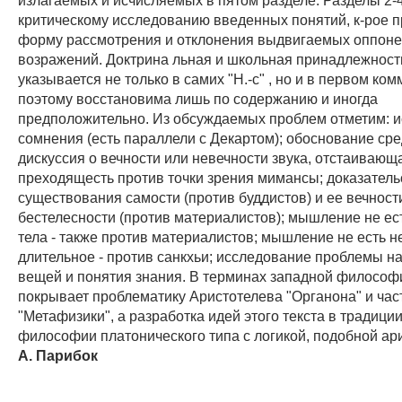
критическому исследованию введенных понятий, к-рое 
форму рассмотрения и отклонения выдвигаемых оппон
возражений. Доктрина льная и школьная принадлежност
указывается не только в самих "Н.-с" , но и в первом ко
поэтому восстановима лишь по содержанию и иногда
предположительно. Из обсуждаемых проблем отметим: 
сомнения (есть параллели с Декартом); обоснование сре
дискуссия о вечности или невечности звука, отстаивающ
преходящесть против точки зрения мимансы; доказатель
существования самости (против буддистов) и ее вечност
бестелесности (против материалистов); мышление не ес
тела - также против материалистов; мышление не есть н
длительное - против санкхьи; исследование проблемы н
вещей и понятия знания. В терминах западной философии
покрывает проблематику Аристотелева "Органона" и час
"Метафизики", а разработка идей этого текста в традици
философии платонического типа с логикой, подобной ар
А. Парибок