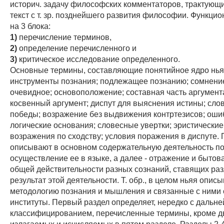
историч. задачу философских комментаторов, трактующ
текст с т. зр. позднейшего развития философии. Функци
на 3 блока:
1)
перечисление терминов,
2)
определение перечисленного и
3)
критическое исследование определенного.
Основные термины, составляющие понятийное ядро нья
инструменты познания; подлежащее познанию; сомнение
очевидное; основоположение; составная часть аргумент
косвенный аргумент; диспут для выяснения истины; сло
победы; возражение без выдвижения контртезисов; ош
логические основания; словесные увертки; эристически
возражения по сходству; условия поражения в диспуте.
описывают в основном содержательную деятельность по
осуществление ее в языке, а далее - отражение и бытов
общей действительности разных сознаний, ставящих раз
результат этой деятельности. Т. обр., в целом ньяя опис
методологию познания и мышления и связанные с ними
институты. Первый раздел определяет, нередко с дальн
классифицированием, перечисленные термины, кроме дв
излагаемых и исчисляемых в пятом разделе. Разделы 2