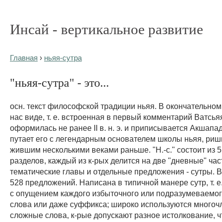
Инсай - вертикальное развитие
Главная
›
ньяя-сутра
"ньяя-сутра" - это...
осн. текст философской традиции ньяя. В окончательно
нас виде, т. е. встроенная в первый комментарий Ватсья
оформилась не ранее II в. н. э. и приписывается Акшапа
путает его с легендарным основателем школы ньяя, риш
жившим несколькими веками раньше. "Н.-с." состоит из 
разделов, каждый из к-рых делится на две "дневные" час
тематические главы и отдельные предложения - сутры. Вс
528 предложений. Написана в типичной манере сутр, т. е
с опущением каждого избыточного или подразумеваемого
слова или даже суффикса; широко используются много
сложные слова, к-рые допускают разное истолкование, ч