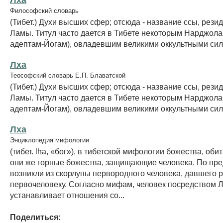
Философский словарь
(Тибет.) Духи высших сфер; отсюда - название ссы, рези
Ламы. Титул часто дается в Тибете некоторым Нарджол
адептам-Йогам), овладевшим великими оккультными сил
Лха
Теософский словарь Е.П. Блаватской
(Тибет.) Духи высших сфер; отсюда - название ссы, рези
Ламы. Титул часто дается в Тибете некоторым Нарджол
адептам-Йогам), овладевшим великими оккультными сил
Лха
Энциклопедия мифологии
(тибет. lha, «бог»), в тибетской мифологии божества, об
они же горные божества, защищающие человека. По пре
возникли из скорлупы первородного человека, давшего 
первочеловеку. Согласно мифам, человек посредством Л
устанавливает отношения со...
Поделиться: