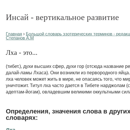
Инсай - вертикальное развитие
Главная
›
Большой словарь эзотерических терминов - редакц
Степанов А.М
Лха - это...
(тибет.), духи высших сфер, духи гор (отсюда название 
далай-ламы Лхаса). Они возникли из первородного яйца
лха человек может жить в мире, не опасаясь того, что ми
уничтожит. Титул лха часто дается в Тибете нарджолам (
адептам-йогам), овладевшим великими оккультными сил
Определения, значения слова в други
словарях:
Лха