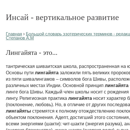
Инсай - вертикальное развитие
Главная
›
Большой словарь эзотерических терминов - редакц
Степанов А.М
Лингайята - это...
тантрическая шиваитская школа, распространенная на ю
Основы пути
лингайята
заложили пять великих пророко
из пяти шивалингамов – символов бога Шивы, располож
различных местах Индии. Основной принцип
лингайята
линге бога Шивы. Каждый член школы носит с рождения
лингу. Религиозная практика
лингайята
носит характер б
(поклонение, любовь). Но, в отличие от других последова
лингайяты
стремятся к полному отождествлению покло
объектом поклонения. Адепт, достигший этого состояния
всеми энергиями (шакти): чит-шакти (энергия разума), а
(энергия блаженства), иччха-шакти (энергия воли), гьяна