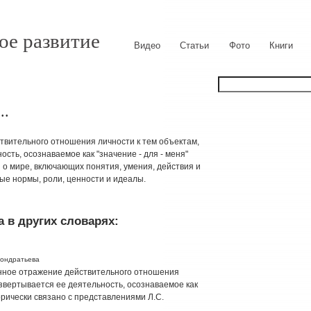
ое развитие
Видео
Статьи
Фото
Книги
..
твительного отношения личности к тем объектам,
сть, осознаваемое как "значение - для - меня"
о мире, включающих понятия, умения, действия и
ые нормы, роли, ценности и идеалы.
 в других словарях:
Кондратьева
ное отражение действительного отношения
азвертывается ее деятельность, осознаваемое как
рически связано с представлениями Л.С.