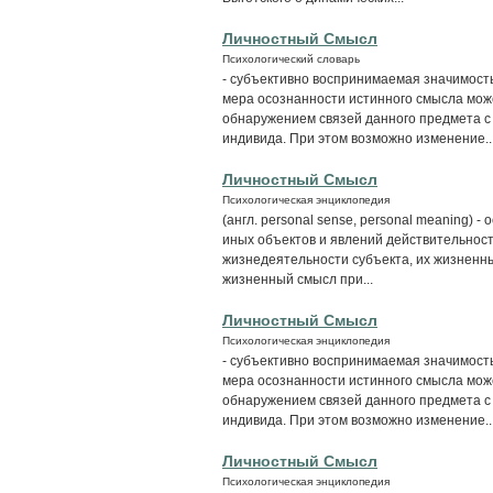
Личностный Смысл
Психологический словарь
- субъективно воспринимаемая значимость
мера осознанности истинного смысла мож
обнаружением связей данного предмета с 
индивида. При этом возможно изменение..
Личностный Смысл
Психологическая энциклопедия
(англ. personal sense, personal meaning) 
иных объектов и явлений действительнос
жизнедеятельности субъекта, их жизненны
жизненный смысл при...
Личностный Смысл
Психологическая энциклопедия
- субъективно воспринимаемая значимость
мера осознанности истинного смысла мож
обнаружением связей данного предмета с
индивида. При этом возможно изменение..
Личностный Смысл
Психологическая энциклопедия