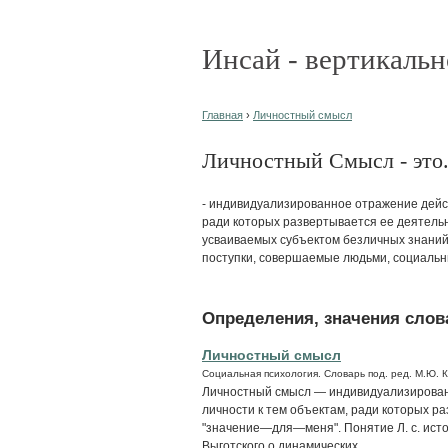
Инсай - вертикальн
Главная
›
Личностный смысл
Личностный Смысл - это.
- индивидуализированное отражение дейс
ради которых развертывается ее деятельно
усваиваемых субъектом безличных знаний 
поступки, совершаемые людьми, социальн
Определения, значения слова
Личностный смысл
Социальная психология. Словарь под. ред. М.Ю. 
Личностный смысл — индивидуализирован
личности к тем объектам, ради которых р
"значение—для—меня". Понятие Л. с. исто
Выготского о динамических...