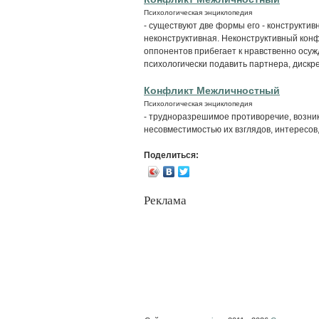
Психологическая энциклопедия
- существуют две формы его - конструктив
неконструктивная. Неконструктивный конф
оппонентов прибегает к нравственно осу
психологически подавить партнера, дискре
Конфликт Межличностный
Психологическая энциклопедия
- трудноразрешимое противоречие, возн
несовместимостью их взглядов, интересов,
Поделиться:
Реклама