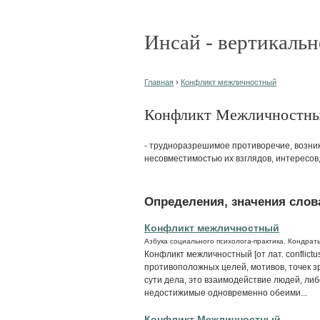
Инсай - вертикальн
Главная
›
Конфликт межличностный
Конфликт Межличностный 
- трудноразрешимое противоречие, возн
несовместимостью их взглядов, интересов,
Определения, значения слова
Конфликт межличностный
Азбука социального психолога-практика. Кондрать
Конфликт межличностный [от лат. conflict
противоположных целей, мотивов, точек з
сути дела, это взаимодействие людей, л
недостижимые одновременно обеими...
Конфликт Межличностный