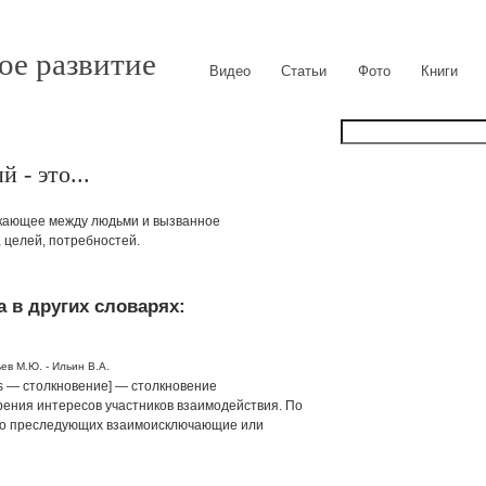
ое развитие
Видео
Статьи
Фото
Книги
- это...
икающее между людьми и вызванное
 целей, потребностей.
 в других словарях:
ев М.Ю. - Ильин В.А.
us — столкновение] — столкновение
рения интересов участников взаимодействия. По
ибо преследующих взаимоисключающие или