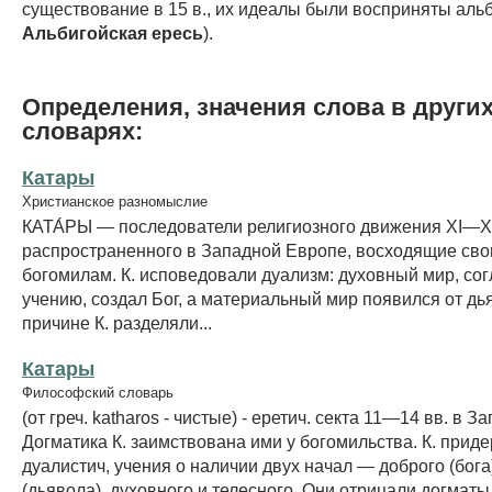
существование в 15 в., их идеалы были восприняты аль
Альбигойская ересь
).
Определения, значения слова в други
словарях:
Катары
Христианское разномыслие
КАТА́РЫ — последователи религиозного движения XI—XI
распространенного в Западной Европе, восходящие сво
богомилам. К. исповедовали дуализм: духовный мир, сог
учению, создал Бог, а материальный мир появился от дь
причине К. разделяли...
Катары
Философский словарь
(от греч. katharos - чистые) - еретич. секта 11—14 вв. в З
Догматика К. заимствована ими у богомильства. К. прид
дуалистич, учения о наличии двух начал — доброго (бога)
(дьявола), духовного и телесного. Они отрицали догматы