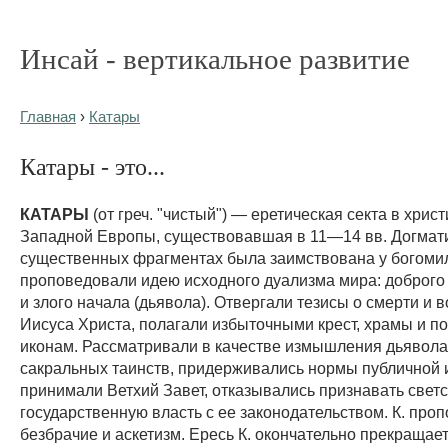
Инсай - вертикальное развитие
Главная
›
Катары
Катары - это...
КАТАРЫ
(от греч. "чистый") — еретическая секта в хрис
Западной Европы, существовавшая в 11—14 вв. Догмати
существенных фрагментах была заимствована у богомил
проповедовали идею исходного дуализма мира: доброго 
и злого начала (дьявола). Отвергали тезисы о смерти и 
Иисуса Христа, полагали избыточными крест, храмы и п
иконам. Рассматривали в качестве измышления дьявола
сакральных таинств, придерживались нормы публичной и
принимали Ветхий Завет, отказывались признавать свет
государственную власть с ее законодательством. К. про
безбрачие и аскетизм. Ересь К. окончательно прекращае