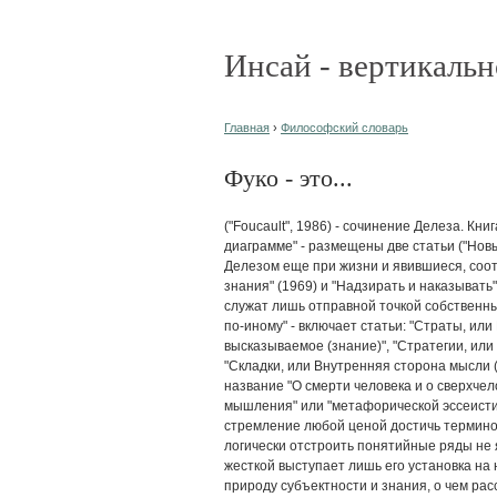
Инсай - вертикальн
Главная
›
Философский словарь
Фуко - это...
("Foucault", 1986) - сочинение Делеза. Книга состоит из двух частей. В первой - "От архива к диаграмме" - размещены две статьи ("Новый архивариус", "Новый картограф"), написанные Делезом еще при жизни и явившиеся, соответственно, откликами на работы "Археология знания" (1969) и "Надзирать и наказывать" (1975). Вторая часть, в рамках которой идеи служат лишь отправной точкой собственным размышлениям Делеза, - "Топология: мыслить по-иному" - включает статьи: "Страты, или Исторические формации: видимое и высказываемое (знание)", "Стратегии, или Нестратифицируемое: мысли извне (власть)", "Складки, или Внутренняя сторона мысли (субъективация)". Приложение книги имеет название "О смерти человека и о сверхчеловеке". Книга "Ф." создана в жанре "поэтического мышления" или "метафорической эссеистики" и поэтому в ней акцен-тированно отсутствует стремление любой ценой достичь терминологической четкости и однозначности. Желание логически отстроить понятийные ряды не является для Делеза самоцелью. Предельно жесткой выступает лишь его установка на необходимость принципиально иного взгляда на природу субъектности и знания, о чем рассуждает и . Согласно Делезу (статья "Новый архивариус"), работы "Слова и вещи" и "Археология знания" произвели эффект, сравнимый с тем, как если бы в город был "назначен новый архивариус". Его появление не осталось незамеченным: был даже осуществлен компаративныйпсихоанализ между первым из этих сочинений и "Mein Kampf А.Гитлера: тезис о "смерти человека" оказался неприемлемым для многих философствующих ортодоксов. По мысли Делеза, осознанно отказался от рассмотрения того, что являлось предметом размышлений предшественников: анализ предложений с точки зрения их истинности/ложности либо как объектов веры были вынесены им за скобки философского интереса. С точки зрения , "высказывания" (его обозначение "предложений") и де-факто и де-юре встречаются крайне редко: они неотделимы от закона и от "эффекта редкости". утверждает: "Клавиатура пишущей машинки - не высказывание, тогда как последовательность букв A, Z, E, R, Т, приведенная в учебнике машинописи, является высказыванием о порядке букв, принятом для французских пишущих машинок". Как отмечает Делез, "такие множества не имеют правильной языковой структуры, и тем не менее это высказывания". Особо значимым для понимания сути проблемы является, по мысли Делеза, то обстоятельство, что "редкость де-факто" того, "что сказано на самом деле" обусловлено тем, "что одна фраза уже своим наличием отрицает другие, мешает им, противоречит другим фразам, вытесняет их; в итоге получается, что каждая фраза, вдобавок, чревата еще и всем тем, чего в ней не сказано: виртуальным или латентным содержанием, приумножающим ее смысл и предлагающим такую ее интерпретацию, при которой образуется "скрытый дискурс" со всем его богатством де-юре. Диалектика фраз всегда несет в себе противоречие, существующее по крайней мере для того, чтобы его можно было устранить или углубить; типология же пропозиций /инвариантная семантическая структура, охватывающая коммуникативную и модальную парадигмы предложения; задает значение истинности или ложности последнего, либо исполняет в этом же контекстерольобъекта веры - А.Г./ предполагает абстрагирование, которое на каждом уровне находит определенный тип, стоящий выше его элементов. Однако и противоречие и абстрагирование являются способами приумножения фраз и пропозиций, поскольку дают возможность противопоставить одну фразу другой или сформулировать пропозицию о пропозиции". В конечном счете, по мысли , вообще "мало, что может быть сказано"; высказывания "редки, редки по самой своей сути", высказывание "всегда представляет собой излучение единичностей, сингулярностей, единичных точек, распределяющихся в соответствующем пространстве" (см. Событийность). Делез обращает внимание на то обстоятельство, что применительно к "высказываниям" неправомерен вопрос об их "происхождении" либо "оригинальности": как отмечал , "противопоставление "оригинальность-банальность" иррелевантно: между первоначальной формулировкой и фразой, которая повторяет ее спустя годы, а то и столетия, с большей или меньшей точностью [археологическое описание] не устанавливает никакой ценностной иерархии; между ними нет радикального различия. Оно лишь стремится к установлению регулярности высказываний". Делез отмечает, что вокруг каждого высказывания мы должны различать "три круга, как бы три пространственных среза": 1 ) пространство коллатеральное, прилегающее или смежное: его образуют прочие высказывания, относящиеся к той же группе; 2) коррелятивное пространство, вмещающее взаимосвязи высказвания с его собственными субъектами, объектами и понятиями; 3) дополнительное пространст