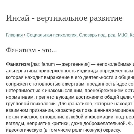
Инсай - вертикальное развитие
Главная
›
Социальная психология. Словарь под. ред. М.Ю. К
Фанатизм - это...
Фанатизм
[лат. fanum — жертвенник] — непоколебимая
альтернативы приверженность индивида определенным
которая находит выражение в его деятельности и общени
сопряжен с готовностью к жертвам; преданность идее со
нетерпимостью к инакомыслящим, пренебрежением к эт
нормативам, препятствующим достижению общей цели.
групповой психологии. Для фанатиков, которые находят
взаимном признании, характерна повышенная эмоциона
некритическое отношение к любой информации, подтве
взгляды, неприятие критики, даже доброжелательной. Ф.
идеологическую (в том числе религиозную) окраску.