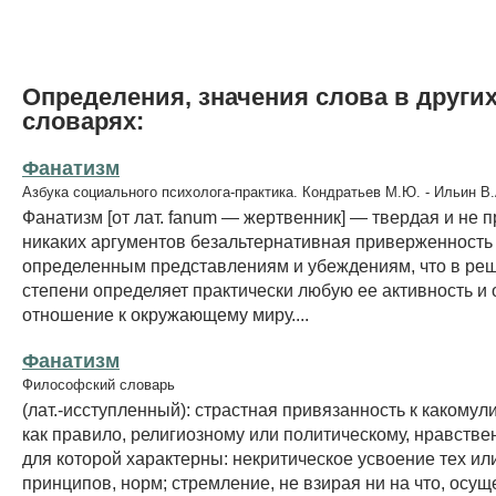
Определения, значения слова в други
словарях:
Фанатизм
Азбука социального психолога-практика. Кондратьев М.Ю. - Ильин В.
Фанатизм [от лат. fanum — жертвенник] — твердая и не
никаких аргументов безальтернативная приверженность
определенным представлениям и убеждениям, что в р
степени определяет практически любую ее активность и
отношение к окружающему миру....
Фанатизм
Философский словарь
(лат.-исступленный): страстная привязанность к какомул
как правило, религиозному или политическому, нравстве
для которой характерны: некритическое усвоение тех ил
принципов, норм; стремление, не взирая ни на что, осущ