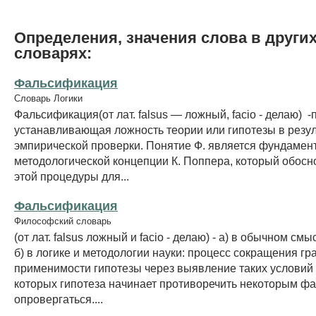
Определения, значения слова в други
словарях:
Фальсификация
Словарь Логики
Фальсификация(от лат. falsus — ложный, facio - делаю) -
устанавливающая ложность теории или гипотезы в ре­зу
эмпирической проверки. Понятие Ф. является фун­дамен
методологической концепции К. Поппера, который обосн
этой процедуры для...
Фальсификация
Философский словарь
(от лат. falsus ложный и facio - делаю) - а) в обычном смы
б) в логике и методологии науки: процесс сокращения г
применимости гипотезы через выявление таких условий 
которых гипотеза начинает противоречить некоторым фа
опровергаться....