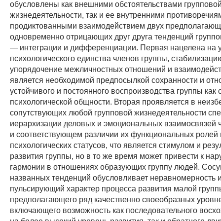
обусловлены как внешними обстоятельствами группово
жизнедеятельности, так и ее внутренними противоречия
продиктованными взаимодействием двух предполагающ
одновременно отрицающих друг друга тенденций группо
— интеграции и дифференциации. Первая нацелена на 
психологического единства членов группы, стабилизаци
упорядочение межличностных отношений и взаимодейст
является необходимой предпосылкой сохранности и отн
устойчивого и постоянного воспроизводства группы как 
психологической общности. Вторая проявляется в неиз
сопутствующих любой групповой жизнедеятельности сп
иерархизации деловых и эмоциональных взаимосвязей 
и соответствующем различии их функциональных ролей 
психологических статусов, что является стимулом и резу
развития группы, но в то же время может привести к на
гармонии в отношениях образующих группу людей. Сос
названных тенденций обусловливает неравномерность 
пульсирующий характер процесса развития малой групп
предполагающего ряд качественно своеобразных уровне
включающего возможность как последовательного восх
на более высокий уровень развития, так и обратного дв