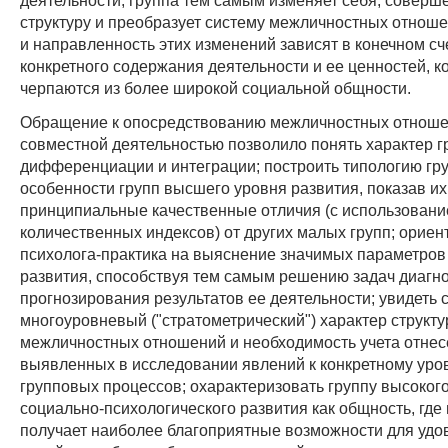
структуру и преобразует систему межличностных отноше
и направленность этих изменений зависят в конечном сч
конкретного содержания деятельности и ее ценностей, к
черпаются из более широкой социальной общности.
Обращение к опосредствованию межличностных отнош
совместной деятельностью позволило понять характер 
дифференциации и интеграции; построить типологию гр
особенности групп высшего уровня развития, показав их
принципиальные качественные отличия (с использован
количественных индексов) от других малых групп; ориен
психолога-практика на выяснение значимых параметров
развития, способствуя тем самым решению задач диагно
прогнозирования результатов ее деятельности; увидеть 
многоуровневый ("стратометрический") характер структ
межличностных отношений и необходимость учета отнес
выявленных в исследовании явлений к конкретному уров
групповых процессов; охарактеризовать группу высоког
социально-психологического развития как общность, где
получает наиболее благоприятные возможности для удо