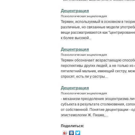
Децентрация
Психологическая энциклопедия
Термин, используемый в основном в теори
различные, но связанные модели употребл
вещи рассматриваются как "центрированные
к более высокой...
Децентрация
Психологическая энциклопедия
Термин обозначает возрастающую способн
перспективы других людей, а не только из 
пятилетний мальчик, имеющий сестру, может
спросят, есть ли у сестры...
Децентрация
Психологическая энциклопедия
- механизм преодоления эгоцентризма ли
субъекта в результате столкновения, соп
от собственной. Понятие децентрации - о
эпистемологии Ж. Пиаже,...
Поделиться: