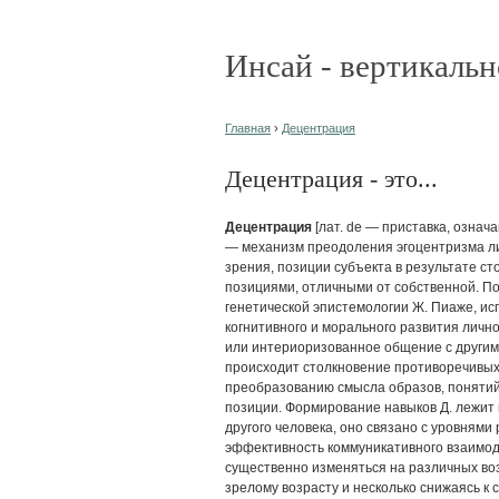
Инсай - вертикальн
Главная
›
Децентрация
Децентрация - это...
Децентрация
[лат. de — приставка, означ
— механизм преодоления эгоцентризма ли
зрения, позиции субъекта в результате ст
позициями, отличными от собственной. По
генетической эпистемологии Ж. Пиаже, ис
когнитивного и морального развития личн
или интериоризованное общение с другими
происходит столкновение противоречивых
преобразованию смысла образов, понятий
позиции. Формирование навыков Д. лежит 
другого человека, оно связано с уровнями
эффективность коммуникативного взаимоде
существенно изменяться на различных воз
зрелому возрасту и несколько снижаясь к 