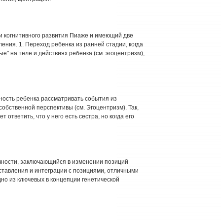
и когнитивного развития Пиаже и имеющий две
ения. 1. Переход ребенка из ранней стадии, когда
" на теле и действиях ребенка (см. эгоцентризм),
ость ребенка рассматривать события из
собственной перспективы (см. Эгоцентризм). Так,
 ответить, что у него есть сестра, но когда его
чности, заключающийся в изменении позиций
оставления и интеграции с позициями, отличными
дно из ключевых в концепции генетической