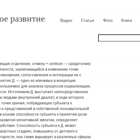
ое развитие
Видео
Статьи
Фото
Книги
ающая отделение, отмену + centrum — средоточие]
чности, заключающийся в изменении точки
олкновения, сопоставления и интеграции ее с
нятие Д. — одно из ключевых в концепции
пользуемое для анализа процессов социализации,
ости. Источником Д. выступает непосредственное
 людьми (внутренний диалог), в ходе которого
 точек зрения, побуждающее субъекта к
 и представлений в собственной познавательной
в основе способности субъекта к принятию роли
 развития когнитивной эмпатии, определяет
йствия. Способность субъекта к Д. может
растных стадиях, повышаясь от детского к
старости; она также варьирует в различных сферах