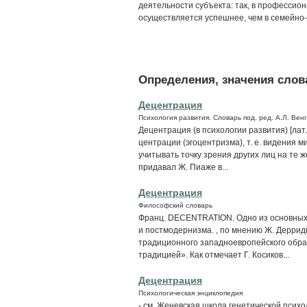
деятельности субъекта: так, в профессио
осуществляется успешнее, чем в семейно
Определения, значения слова
Децентрация
Психология развития. Словарь под. ред. А.Л. Вен
Децентрация (в психологии развития) [лат
центрации (эгоцентризма), т. е. видения 
учитывать точку зрения других лиц на те 
придавал Ж. Пиаже в...
Децентрация
Философский словарь
Франц. DECENTRATION. Одно из основных 
и постмодернизма. , по мнению Ж. Дерри
традиционного западноевропейского обра
традицией». Как отмечает Г. Косиков...
Децентрация
Психологическая энциклопедия
- см. Женевская школа генетической психо