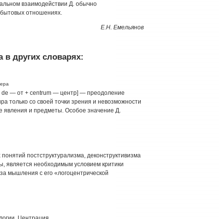
нальном взаимодействии Д. обычно
-бытовых отношениях.
Е.Н. Емельянов
 в других словарях:
гера
. de — от + centrum — центр] — преодоление
мира только со своей точки зрения и невозможности
же явления и предметы. Особое значение Д.
понятий постструктурализма, деконструктивизма
ды, является необходимым условием критики
за мышления с его «логоцентрической
логии, Центрация.