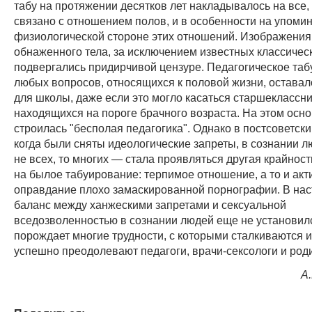
табу на протяжении десятков лет накладывалось на все,
связано с отношением полов, и в особенности на упоми
физиологической стороне этих отношений. Изображения 
обнаженного тела, за исключением известных классичес
подвергались придирчивой цензуре. Педагогическое таб
любых вопросов, относящихся к половой жизни, оставал
для школы, даже если это могло касаться старшеклассни
находящихся на пороге брачного возраста. На этом осн
строилась "бесполая педагогика". Однако в постсоветски
когда были сняты идеологические запреты, в сознании 
не всех, то многих — стала проявляться другая крайност
на былое табуирование: терпимое отношение, а то и акт
оправдание плохо замаскированной порнографии. В на
баланс между ханжескими запретами и сексуальной
вседозволенностью в сознании людей еще не установил
порождает многие трудности, с которыми сталкиваются и
успешно преодолевают педагоги, врачи-сексологи и род
А