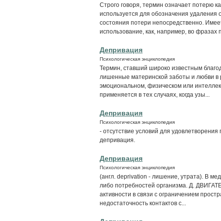
Строго говоря, термин означает потерю ка
используется для обозначения удаления 
состояния потери непосредственно. Име
использование, как, например, во фразах п
Депривация
Психологическая энциклопедия
Термин, ставший широко известным благод
лишенные материнской заботы и любви в 
эмоциональном, физическом или интеллек
применяется в тех случаях, когда узы...
Депривация
Психологическая энциклопедия
- отсутствие условий для удовлетворения
депривация.
Депривация
Психологическая энциклопедия
(англ. deprivation - лишение, утрата). В 
либо потребностей организма. Д. ДВИГАТ
активности в связи с ограничением простр
недостаточность контактов с...