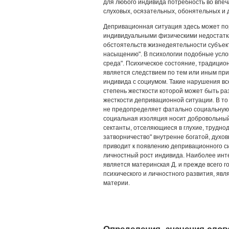
для любого индивида потребность во впеч
слуховых, осязательных, обонятельных и д
Депривационная ситуация здесь может по
индивидуальными физическими недостатка
обстоятельств жизнедеятельности субъек
насыщению". В психологии подобные усл
среда". Психическое состояние, традицио
является следствием по тем или иным пр
индивида с социумом. Такие нарушения вс
степень жесткости которой может быть ра
жесткости депривационной ситуации. В то
не предопределяет фатально социальную Д
социальная изоляция носит добровольный
сектанты, отселяющиеся в глухие, трудно
затворничество" внутренне богатой, духов
приводит к появлению депривационного с
личностный рост индивида. Наиболее инт
является материнская Д. и прежде всего 
психического и личностного развития, яв
материи.
Определения, значения слова