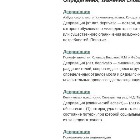
Депривация
Азбука социального психолога-практика. Кондрать
Депривация [от лат. deprivatio — потеря,
которого обусловлено жизнедеятельность
или существенного ограничения возможно
потребностей. Понятие...
Депривация
Психофизиология. Словарь Безруких М.М. и Фабе
Депривация (лат. deprivatio — лишение, 
раздражителей, сопровождающееся стру
определенных отделов мозга и рядом псих
мыслительных процессов до галлюцинаций 
Депривация
Клиническая психология. Словарь под ред. Н.Д. Т
Депривация (клинический аспект) — (лат.d
обозначает: (1) потерю, удаление от каког
состояние потери, при которой социальн
из-за недостаточного...
Депривация
Психологическая энциклопедия