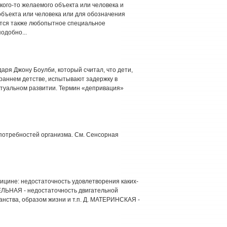
кого-то желаемого объекта или человека и
объекта или человека или для обозначения
ется также любопытное специальное
одобно...
аря Джону Боулби, который считал, что дети,
раннем детстве, испытывают задержку в
туальном развитии. Термин «депривация»
 потребностей организма. См. Сенсорная
медицине: недостаточность удовлетворения каких-
ЕЛЬНАЯ - недостаточность двигательной
анства, образом жизни и т.п. Д. МАТЕРИНСКАЯ -