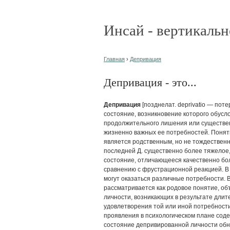
Инсай - вертикальн
Главная
›
Депривация
Депривация - это...
Депривация
[позднелат. deprivatio — поте
состояние, возникновение которого обусл
продолжительного лишения или существе
жизненно важных ее потребностей. Понят
является родственным, но не тождествен
последней Д. существенно более тяжелое
состояние, отличающееся качественно бол
сравнению с фрустрационной реакцией. 
могут оказаться различные потребности. 
рассматривается как родовое понятие, о
личности, возникающих в результате длит
удовлетворения той или иной потребности
проявления в психологическом плане соде
состояние депривированной личности обн