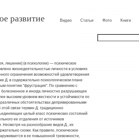
ое развитие
Видео
Статьи
Фото
Книги
ря, лишение] (в психологии) — психическое
овлено жизнедеятельностью личности в условиях
нного ограничения возможностей удовлетворения
ие Д. в содержательно психологическом плане
ным понятию "фрустрация". По сравнению с
, болезненное и иногда личностно разрушающее
ее высоким уровнем жесткости и устойчивости по
В различных обстоятельствах депривированными
В этой связи термин Д. традиционно
бъединяющее целый класс психических состояний
ельного ее отдаления от источников
. Несмотря на разнообразие видов Д., их
ржательно схожи. Как правило, психическое
аруживается в ее повышенной тревожности,