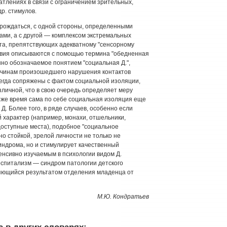
атлениях в связи с ограничением зрительных,
р. стимулов.
рождаться, с одной стороны, определенными
ми, а с другой — комплексом экстремальных
та, препятствующих адекватному "сенсорному
овия описываются с помощью термина "обедненная
нно обозначаемое понятием "социальная Д.",
ичинам произошедшего нарушения контактов
егда сопряжены с фактом социальной изоляции,
зличной, что в свою очередь определяет меру
 же время сама по себе социальная изоляция еще
. Более того, в ряде случаев, особенно если
 характер (например, монахи, отшельники,
доступные места), подобное "социальное
но стойкой, зрелой личности не только не
индрома, но и стимулирует качественный
енсивно изучаемым в психологии видом Д.
госпитализм — синдром патологии детского
ляющийся результатом отделения младенца от
М.Ю. Кондратьев
 в других словарях: