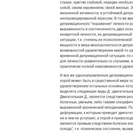
страхе, чувстве глубокой, нередко необъ
собой, своим окружением, своей жизнью. 
жизненной активности, в устойчивой депр
неспровоцированной агрессии. В то же вр
депривационного "поражения" личности р
выраженность и соотнесенность двух осно
конкретной личности, ее депривационный 
ситуации, т.е. степень ее психологической
мощности и мера многоаспектности депри
возможностей удовлетворения какой-то од
временной депривационной ситуации, по 
для личности сравнительно со случаями, к
практически полной невозможности удовл
И все же однонаправленное депривационно
порой может быть в существенной мере о
удовлетворению остальных основных потр
выделять следующие виды Д.: двигательна
Двигательная Д., является следствием рез
болезнью, увечьем, либо такими специфич
выраженной хронической гиподинамии. Пс
деформации, к которым приводит двигател
ни в чем не уступают, а порой и превосхо
являются прямым следствием болезни или
голода", т.е. психическое состояние, вы