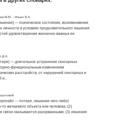
ев М.Ю. - Ильин В.А.
 лишение] — психическое состояние, возникновение
ю личности в условиях продолжительного лишения
стей удовлетворения жизненно важных ее
р Д.А.
потеря) — длительное устранение сенсорных
ктурно-функциональным изменениям
ических расстройств, от нарушений сенсорных и
и...
вороговой
eprivatio — потеря, лишение чего-либо)
о-то желаемого объекта или человека; (2)
ые связи оказываются разорванными; (3) лишения