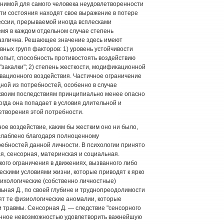
яснимой для самого человека неудовлетворенности
Эти состояния находят свое выражение в потере
ессии, прерываемой иногда всплесками
емя в каждом отдельном случае степень
азлична. Решающее значение здесь имеют
вных групп факторов: 1) уровень устойчивости
опыт, способность противостоять воздействию
 "закалки"; 2) степень жесткости, модификационной
вационного воздействия. Частичное ограничение
ной из потребностей, особенно в случае
своим последствиям принципиально менее опасно
огда она попадает в условия длительной и
етворения этой потребности.
е воздействие, каким бы жестким оно ни было,
слаблено благодаря полноценному
ебностей данной личности. В психологии принято
я, сенсорная, материнская и социальная.
кого ограничения в движениях, вызванного либо
ескими условиями жизни, которые приводят к ярко
ихологические (собственно личностные)
ьная Д., по своей глубине и труднопреодолимости
дят те физиологические аномалии, которые
 травмы. Сенсорная Д. — следствие "сенсорного
званное невозможностью удовлетворить важнейшую