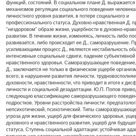
функций, состояний. В социальном плане Д. выражается
механизмов регуляции социального поведения человека
личностного уровня развития, в потере социального и
профессионального статуса. Духовно-нравственная Д. п
"нездоровом" образе жизни, ущербности в духовно-нра
развитии. В течении жизни, изменяясь, личность либо по
развивается, либо происходит ее Д., саморазрушение. 
усиливающими процесс Д., являются нестабильность об
интенсивные социальные сдвиги, падение субъективной
нравственного здоровья. Саморазрушающее поведение,
Д., заключается не только в физическом ущербе организм
всего, в нарушении развития личности, трудновосполня
духовности, нравственности, что приводит в итоге к дис
личности и социальной дезадаптации. Ю.П. Попов приво
следующую классификацию саморазрушающего поведен
подростков. Уровни расстройства личности: предпатолог
непсихотический, психотический. Типы саморазрушающе
угроза для жизни, ущерб для физического здоровья, уще
духовного и нравственного развития, ущерб для будуще
статуса. Ступень социальной адаптации: устойчивая ада
парциальная адаптация, неустойчивая адаптация, дезад